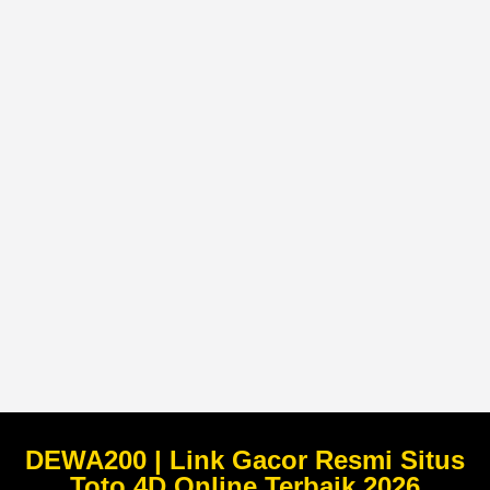
DEWA200 | Link Gacor Resmi Situs
Toto 4D Online Terbaik 2026