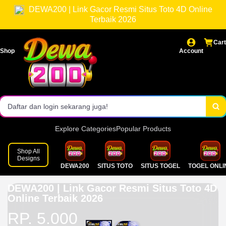
Selamat datang di DEWA200 ðŸ“Ž Situs Resmi DEWA 200
DEWA200 | Link Gacor Resmi Situs Toto 4D Online
Terbaik 2026
Permainan Tebak Angka Online Terpercaya!
Link situs Toto resmi & terpercaya.
Cart
Akses login cepat dan stabil.
Shop
Account
Pasaran lengkap & result resmi.
Bonus dan event menarik setiap hari!
Daftar dan login sekarang juga!
Explore Categories
Popular Products
Shop All
Designs
DEWA200
SITUS TOTO
SITUS TOGEL
TOGEL ONLI
DEWA200 | Link Gacor Resmi Situs Toto 4D
Online Terbaik 2026
RP. 5.000